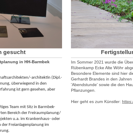
Fertigstel
in gesucht
ektplanung in HH-Barmbek
Im Sommer 2021 wurde die Über
Rübenkamp Ecke Alte Wöhr abg
Besondere Elemente sind hier di
ftsarchitekten/-architektin (Dipl.-
Gerhardt Brandes in den Jahren
lanung, überwiegend in den
'Abendstunde' sowie die den H
fahrung ist gern gesehen, aber
Pflanzungen.
Hier geht es zum Künstler:
https
ftiges Team mit Sitz in Barmbek-
erten Bereich der Freiraumplanung/
ojekten u.a. im Krankenhaus- oder
 der Freianlagenplanung im
rung.