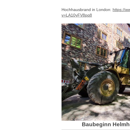
Hochhausbrand in London:
https://
v=LA10yFV8pq8
Baubeginn Helmho